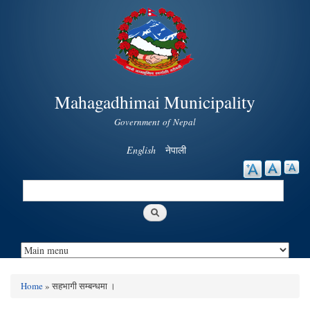
Skip to
main
content
Mahagadhimai Municipality
Government of Nepal
English
नेपाली
Search
Search form
Home
» सहभागी सम्बन्धमा ।
You are here