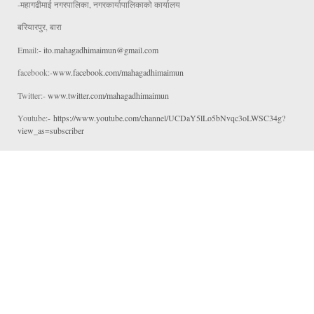
-महागढीमाई नगरपालिका, नगरकार्यापालिकाको कार्यालय
बरियारपुर, बारा
Email:-
ito.mahagadhimaimun@gmail.com
facebook:-
www.facebook.com/mahagadhimaimun
Twitter:-
www.twitter.com/mahagadhimaimun
Youtube:-
https://www.youtube.com/channel/UCDaY5lLo5bNvqc3oLWSC34g?
view_as=subscriber