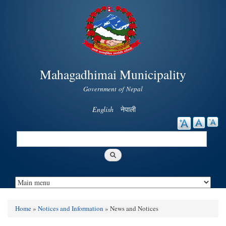
Skip to
main
content
Mahagadhimai Municipality
Government of Nepal
English
नेपाली
Search
Search form
Home
»
Notices and Information
» News and Notices
You are here