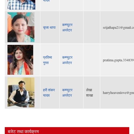
कम्प्युटर
सृजा थापा
srijathapa21@gmail.
अपरेटर
प्रतिमा
कम्प्युटर
pratima.gupta.33483
गुप्ता
अपरेटर
हरी शंकर
कम्प्युटर
लेखा
harryheavenlove@gm
यादव
अपरेटर
शाखा
बजेट तथा कार्यक्रम