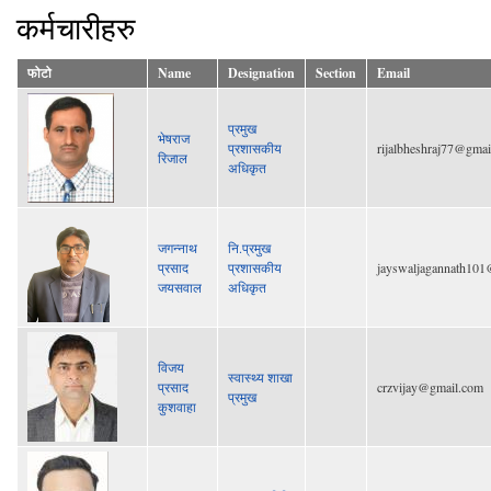
कर्मचारीहरु
फोटो
Name
Designation
Section
Email
प्रमुख
भेषराज
प्रशासकीय
rijalbheshraj77@gmai
रिजाल
अधिकृत
जगन्नाथ
नि.प्रमुख
प्रसाद
प्रशासकीय
jayswaljagannath101
जयसवाल
अधिकृत
विजय
स्वास्थ्य शाखा
प्रसाद
crzvijay@gmail.com
प्रमुख
कुशवाहा