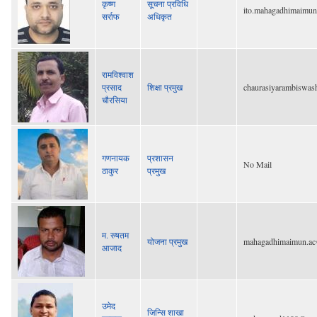
कृष्ण
सूचना प्रविधि
ito.mahagadhimaimu
सर्राफ
अधिकृत
रामविश्वाश
प्रसाद
शिक्षा प्रमुख
chaurasiyarambiswa
चौरसिया
गणनायक
प्रशासन
No Mail
ठाकुर
प्रमुख
म. रुषतम
योजना प्रमुख
mahagadhimaimun.a
आजाद
उमेद
जिन्सि शाखा