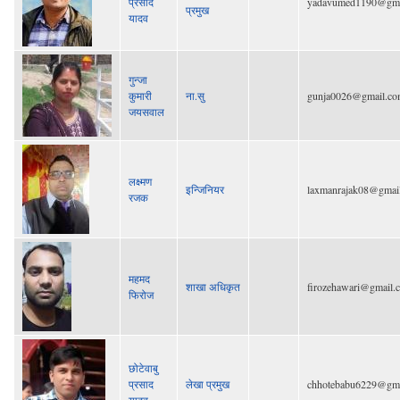
प्रसाद
yadavumed1190@gma
प्रमुख
यादव
गुन्जा
कुमारी
ना.सु
gunja0026@gmail.c
जयसवाल
लक्ष्मण
इन्जिनियर
laxmanrajak08@gmai
रजक
महमद
शाखा अधिकृत
firozehawari@gmail.
फिरोज
छोटेवाबु
प्रसाद
लेखा प्रमुख
chhotebabu6229@gma
यादव