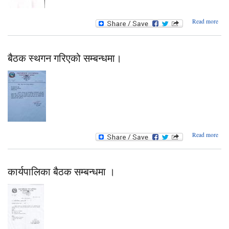
Read more
महा
नगरप
बरि
स्
बैठक स्थगन गरिएको सम्बन्धमा।
अस्प
Re
गर
a
Read more
ग
सम्बन
कार्यपालिका बैठक सम्बन्धमा ।