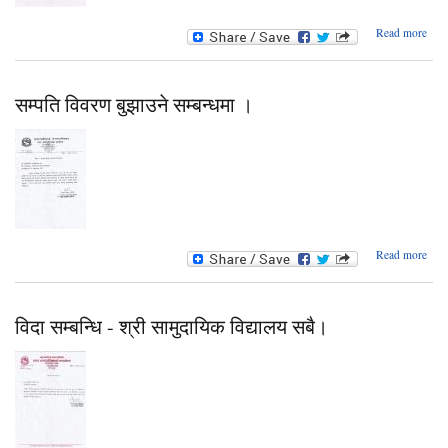
ab
Read more
दाख
सम्बन
सम्पति विवरण बुझाउने सम्बन्धमा ।
ab
Read more
सम
वि
बुझ
सम्बन
विदा सम्बन्धि - श्री सामुदायिक विद्यालय सबै।