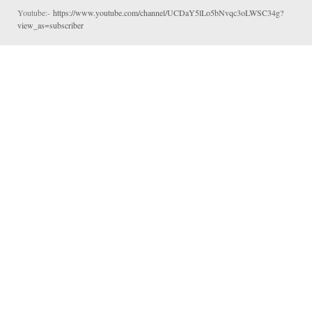
Youtube:-
https://www.youtube.com/channel/UCDaY5lLo5bNvqc3oLWSC34g?
view_as=subscriber