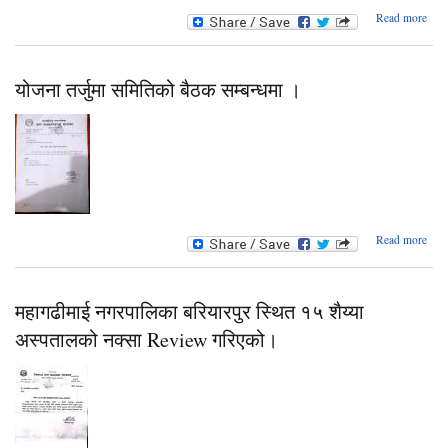
Read more
सम्बन
लेखाप
योजना तर्जुमा समितिको बैठक सम्बन्धमा ।
ab
Read more
यो
तर
समित
ब
महागढीमाई नगरपालिका बरियारपुर स्थित १५ शैय्या
सम्बन
अस्पतालको नक्सा Review गरिएको।