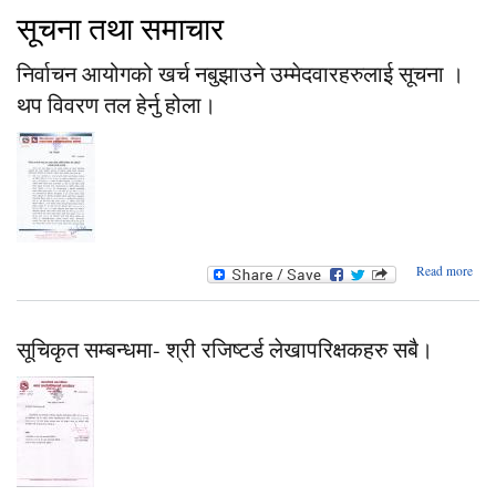
सूचना तथा समाचार
निर्वाचन आयोगको खर्च नबुझाउने उम्मेदवारहरुलाई सूचना ।
थप विवरण तल हेर्नु होला।
abou
Read more
आयो
उम्मे
स
सूचिकृत सम्बन्धमा- श्री रजिष्‍टर्ड लेखापरिक्षकहरु सबै।
विवर